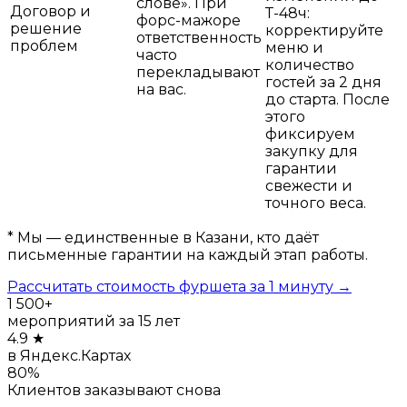
слове». При
Договор и
Т-48ч:
форс-мажоре
решение
корректируйте
ответственность
проблем
меню и
часто
количество
перекладывают
гостей за 2 дня
на вас.
до старта. После
этого
фиксируем
закупку для
гарантии
свежести и
точного веса.
* Мы — единственные в Казани, кто даёт
письменные гарантии на каждый этап работы.
Рассчитать стоимость фуршета за 1 минуту →
1 500+
мероприятий за 15 лет
4.9 ★
в Яндекс.Картах
80%
Клиентов заказывают снова