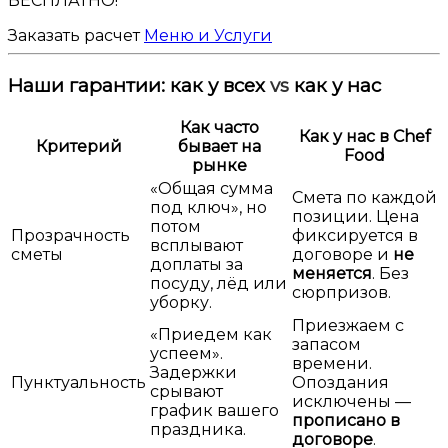
БЕСПЛАТНО!
Заказать расчет
Меню и Услуги
Наши гарантии:
как у всех
vs
как у нас
Как часто
Как у нас в Chef
Критерий
бывает на
Food
рынке
«Общая сумма
Смета по каждой
под ключ», но
позиции. Цена
потом
Прозрачность
фиксируется в
всплывают
сметы
договоре и
не
доплаты за
меняется
. Без
посуду, лёд или
сюрпризов.
уборку.
Приезжаем с
«Приедем как
запасом
успеем».
времени.
Задержки
Пунктуальность
Опоздания
срывают
исключены —
график вашего
прописано в
праздника.
договоре
.