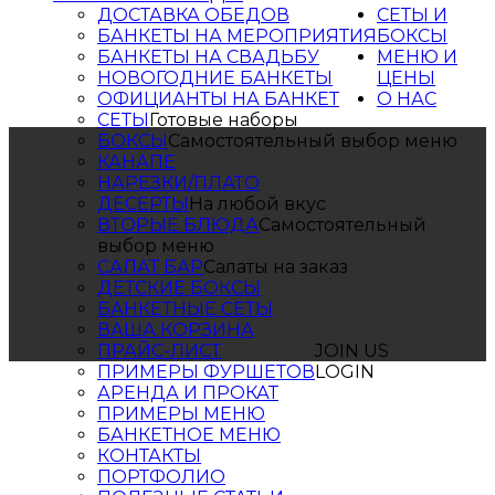
ДОСТАВКА ОБЕДОВ
СЕТЫ И
БАНКЕТЫ НА МЕРОПРИЯТИЯ
БОКСЫ
БАНКЕТЫ НА СВАДЬБУ
МЕНЮ И
НОВОГОДНИЕ БАНКЕТЫ
ЦЕНЫ
ОФИЦИАНТЫ НА БАНКЕТ
О НАС
СЕТЫ
Готовые наборы
БОКСЫ
Самостоятельный выбор меню
КАНАПЕ
НАРЕЗКИ/ПЛАТО
ДЕСЕРТЫ
На любой вкус
ВТОРЫЕ БЛЮДА
Самостоятельный
выбор меню
САЛАТ БАР
Салаты на заказ
ДЕТСКИЕ БОКСЫ
БАНКЕТНЫЕ СЕТЫ
ВАША КОРЗИНА
ПРАЙС-ЛИСТ
JOIN US
ПРИМЕРЫ ФУРШЕТОВ
LOGIN
АРЕНДА И ПРОКАТ
ПРИМЕРЫ МЕНЮ
БАНКЕТНОЕ МЕНЮ
КОНТАКТЫ
ПОРТФОЛИО