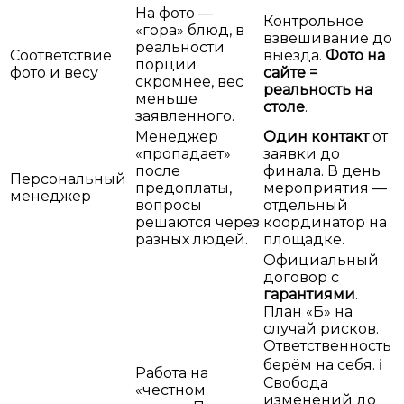
На фото —
Контрольное
«гора» блюд, в
взвешивание до
реальности
Соответствие
выезда.
Фото на
порции
фото и весу
сайте =
скромнее, вес
реальность на
меньше
столе
.
заявленного.
Менеджер
Один контакт
от
«пропадает»
заявки до
после
финала. В день
Персональный
предоплаты,
мероприятия —
менеджер
вопросы
отдельный
решаются через
координатор на
разных людей.
площадке.
Официальный
договор с
гарантиями
.
План «Б» на
случай рисков.
Ответственность
берём на себя.
ℹ️
Работа на
Свобода
«честном
изменений до