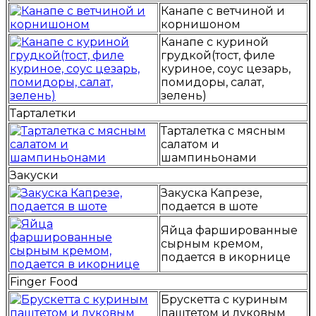
Канапе с ветчиной и
корнишоном
Канапе с куриной
грудкой(тост, филе
куриное, соус цезарь,
помидоры, салат,
зелень)
Тарталетки
Тарталетка с мясным
салатом и
шампиньонами
Закуски
Закуска Капрезе,
подается в шоте
Яйца фаршированные
сырным кремом,
подается в икорнице
Finger Food
Брускетта с куриным
паштетом и луковым