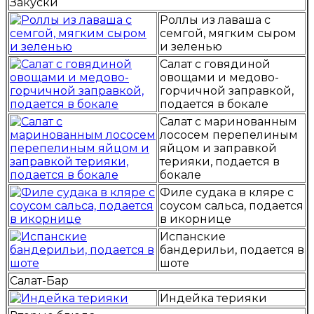
Закуски
Роллы из лаваша с
семгой, мягким сыром
и зеленью
Салат с говядиной
овощами и медово-
горчичной заправкой,
подается в бокале
Салат с маринованным
лососем перепелиным
яйцом и заправкой
терияки, подается в
бокале
Филе судака в кляре с
соусом сальса, подается
в икорнице
Испанские
бандерильи, подается в
шоте
Салат-Бар
Индейка терияки