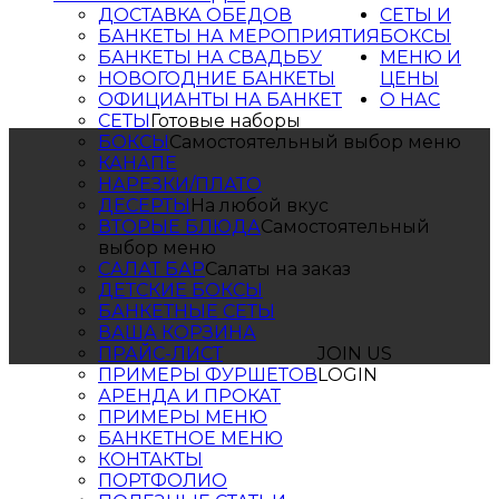
ДОСТАВКА ОБЕДОВ
СЕТЫ И
БАНКЕТЫ НА МЕРОПРИЯТИЯ
БОКСЫ
БАНКЕТЫ НА СВАДЬБУ
МЕНЮ И
НОВОГОДНИЕ БАНКЕТЫ
ЦЕНЫ
ОФИЦИАНТЫ НА БАНКЕТ
О НАС
СЕТЫ
Готовые наборы
БОКСЫ
Самостоятельный выбор меню
КАНАПЕ
НАРЕЗКИ/ПЛАТО
ДЕСЕРТЫ
На любой вкус
ВТОРЫЕ БЛЮДА
Самостоятельный
выбор меню
САЛАТ БАР
Салаты на заказ
ДЕТСКИЕ БОКСЫ
БАНКЕТНЫЕ СЕТЫ
ВАША КОРЗИНА
ПРАЙС-ЛИСТ
JOIN US
ПРИМЕРЫ ФУРШЕТОВ
LOGIN
АРЕНДА И ПРОКАТ
ПРИМЕРЫ МЕНЮ
БАНКЕТНОЕ МЕНЮ
КОНТАКТЫ
ПОРТФОЛИО