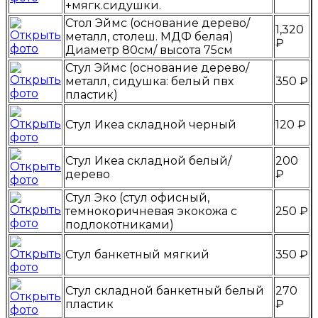
+мягк.сидушки.
Стол Эймс (основание дерево/
1,320
металл, столеш. МДФ белая)
₽
Диаметр 80см/ высота 75см
Стул Эймс (основание дерево/
металл, сидушка: белый пвх
350 ₽
пластик)
Стул Икеа складной черный
120 ₽
Стул Икеа складной белый/
200
дерево
₽
Стул Эко (стул офисный,
темнокоричневая экокожа с
250 ₽
подлокотниками)
Стул банкетный мягкий
350 ₽
Стул складной банкетный белый
270
пластик
₽