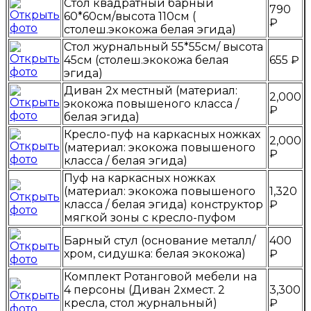
Стол квадратный барный
790
60*60см/высота 110см (
₽
столеш.экокожа белая эгида)
Стол журнальный 55*55см/ высота
45см (столеш.экокожа белая
655 ₽
эгида)
Диван 2х местный (материал:
2,000
экокожа повышеного класса /
₽
белая эгида)
Кресло-пуф на каркасных ножках
2,000
(материал: экокожа повышеного
₽
класса / белая эгида)
Пуф на каркасных ножках
(материал: экокожа повышеного
1,320
класса / белая эгида) конструктор
₽
мягкой зоны с кресло-пуфом
Барный стул (основание металл/
400
хром, сидушка: белая экокожа)
₽
Комплект Ротанговой мебели на
4 персоны (Диван 2хмест. 2
3,300
кресла, стол журнальный)
₽