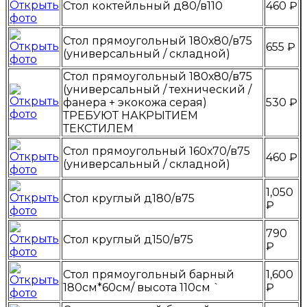
Стол коктейльный д80/в110
460 ₽
Стол прямоугольный 180х80/в75
655 ₽
(универсальный / складной)
Стол прямоугольный 180х80/в75
(универсальный / технический /
фанера + экокожа серая)
530 ₽
ТРЕБУЮТ НАКРЫТИЕМ
ТЕКСТИЛЕМ
Стол прямоугольный 160х70/в75
460 ₽
(универсальный / складной)
1,050
Стол круглый д180/в75
₽
790
Стол круглый д150/в75
₽
Стол прямоугольный барный
1,600
180см*60см/ высота 110см `
₽