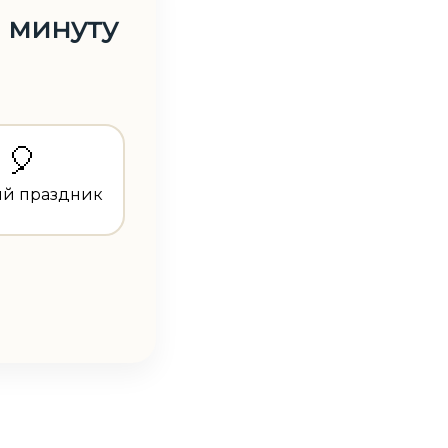
1 минуту
🎈
ий праздник