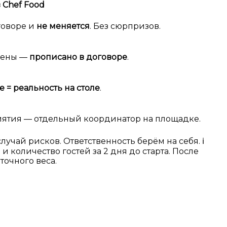
в Chef Food
говоре и
не меняется
. Без сюрпризов.
чены —
прописано в договоре
.
е = реальность на столе
.
иятия — отдельный координатор на площадке.
 случай рисков. Ответственность берём на себя.
ℹ️
 количество гостей за 2 дня до старта. После
точного веса.