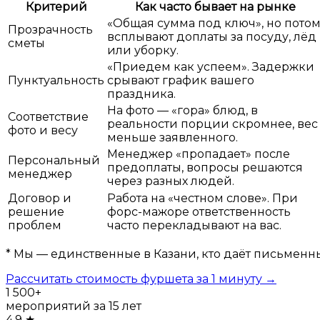
Критерий
Как часто бывает на рынке
«Общая сумма под ключ», но пото
Прозрачность
всплывают доплаты за посуду, лёд
сметы
или уборку.
«Приедем как успеем». Задержки
Пунктуальность
срывают график вашего
праздника.
На фото — «гора» блюд, в
Соответствие
реальности порции скромнее, вес
фото и весу
меньше заявленного.
Менеджер «пропадает» после
Персональный
предоплаты, вопросы решаются
менеджер
через разных людей.
Договор и
Работа на «честном слове». При
решение
форс-мажоре ответственность
проблем
часто перекладывают на вас.
* Мы — единственные в Казани, кто даёт письменн
Рассчитать стоимость фуршета за 1 минуту →
1 500+
мероприятий за 15 лет
4.9 ★