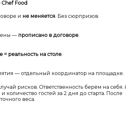
в Chef Food
говоре и
не меняется
. Без сюрпризов.
чены —
прописано в договоре
.
е = реальность на столе
.
иятия — отдельный координатор на площадке.
 случай рисков. Ответственность берём на себя.
ℹ️
 количество гостей за 2 дня до старта. После
точного веса.