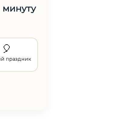
1 минуту
🎈
ий праздник