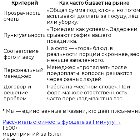
Критерий
Как часто бывает на рынке
«Общая сумма под ключ», но пото
Прозрачность
всплывают доплаты за посуду, лёд
сметы
или уборку.
«Приедем как успеем». Задержки
Пунктуальность
срывают график вашего
праздника.
На фото — «гора» блюд, в
Соответствие
реальности порции скромнее, вес
фото и весу
меньше заявленного.
Менеджер «пропадает» после
Персональный
предоплаты, вопросы решаются
менеджер
через разных людей.
Договор и
Работа на «честном слове». При
решение
форс-мажоре ответственность
проблем
часто перекладывают на вас.
* Мы — единственные в Казани, кто даёт письменн
Рассчитать стоимость фуршета за 1 минуту →
1 500+
мероприятий за 15 лет
4.9 ★