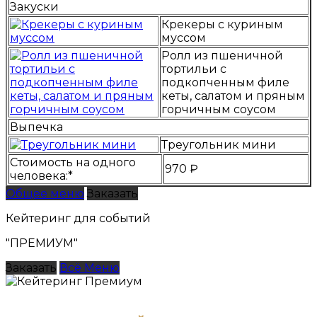
Закуски
Крекеры с куриным
муссом
Ролл из пшеничной
тортильи с
подкопченным филе
кеты, салатом и пряным
горчичным соусом
Выпечка
Треугольник мини
Стоимость на одного
970 ₽
человека:*
Общее меню
Заказать
Кейтеринг для событий
"ПРЕМИУМ"
Заказать
Всё Меню