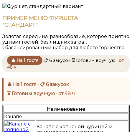
ПРИМЕР МЕНЮ ФУРШЕТА
"СТАНДАРТ"
Золотая середина: разнообразие, которое приятно
удивит гостей, без лишних затрат.
Сбалансированный набор для любого торжества.
👤 На 1 гостя
📋 6 закусок
⌛ Готовим вручную ·
от
48 ч
👤 На 1 гостя · 📋 6 закусок
⌛ Готовим вручную · от 48 ч
Наименование
Канапе
Канапе с копченой курицей и