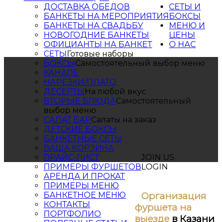
ДОСТАВКА ОБЕДОВ
СЕТЫ И
БАНКЕТЫ НА МЕРОПРИЯТИЯ
БОКСЫ
БАНКЕТЫ НА СВАДЬБУ
МЕНЮ И
НОВОГОДНИЕ БАНКЕТЫ
ЦЕНЫ
ОФИЦИАНТЫ НА БАНКЕТ
О НАС
СЕТЫ
Готовые наборы
БОКСЫ
Самостоятельный выбор меню
КАНАПЕ
НАРЕЗКИ/ПЛАТО
ДЕСЕРТЫ
На любой вкус
ВТОРЫЕ БЛЮДА
Самостоятельный
выбор меню
САЛАТ БАР
Салаты на заказ
ДЕТСКИЕ БОКСЫ
БАНКЕТНЫЕ СЕТЫ
ВАША КОРЗИНА
ПРАЙС-ЛИСТ
JOIN US
ПРИМЕРЫ ФУРШЕТОВ
LOGIN
АРЕНДА И ПРОКАТ
ПРИМЕРЫ МЕНЮ
Организация
БАНКЕТНОЕ МЕНЮ
КОНТАКТЫ
фуршета на
ПОРТФОЛИО
выезде
в Казани