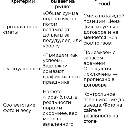
Критерий
бывает на
Food
рынке
«Общая сумма
Смета по каждой
под ключ», но
позиции. Цена
потом
Прозрачность
фиксируется в
всплывают
сметы
договоре и
не
доплаты за
меняется
. Без
посуду, лёд или
сюрпризов.
уборку.
Приезжаем с
«Приедем как
запасом
успеем».
времени.
Задержки
Пунктуальность
Опоздания
срывают
исключены —
график вашего
прописано в
праздника.
договоре
.
На фото —
Контрольное
«гора» блюд, в
взвешивание до
реальности
Соответствие
выезда.
Фото на
порции
фото и весу
сайте =
скромнее, вес
реальность на
меньше
столе
.
заявленного.