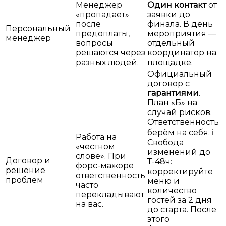
Менеджер
Один контакт
от
«пропадает»
заявки до
после
финала. В день
Персональный
предоплаты,
мероприятия —
менеджер
вопросы
отдельный
решаются через
координатор на
разных людей.
площадке.
Официальный
договор с
гарантиями
.
План «Б» на
случай рисков.
Ответственность
берём на себя.
ℹ️
Работа на
Свобода
«честном
изменений до
слове». При
Договор и
Т-48ч:
форс-мажоре
решение
корректируйте
ответственность
проблем
меню и
часто
количество
перекладывают
гостей за 2 дня
на вас.
до старта. После
этого