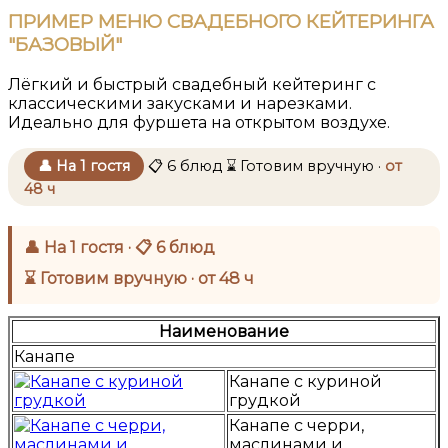
ПРИМЕР МЕНЮ СВАДЕБНОГО КЕЙТЕРИНГА
"БАЗОВЫЙ"
Лёгкий и быстрый свадебный кейтеринг с
классическими закусками и нарезками.
Идеально для фуршета на открытом воздухе.
👤 На 1 гостя
📋 6 блюд
⌛ Готовим вручную ·
от
48 ч
👤 На 1 гостя · 📋 6 блюд
⌛ Готовим вручную · от 48 ч
Наименование
Канапе
Канапе с куриной
грудкой
Канапе с черри,
маслинами и