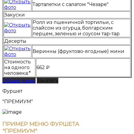
Тарталетки с салатом "Чезаре"
Закуски
Ролл из пшеничной тортильи, с
слайсом из огурца, болгарским
перцем, зеленью и соусом тар-тар
Десерты
Веринны (фруктово-ягодные) мини
Стоимость
на одного
662 ₽
человека:*
Общее меню
Заказать
Фуршет
"ПРЕМИУМ"
ПРИМЕР МЕНЮ ФУРШЕТА
"ПРЕМИУМ"