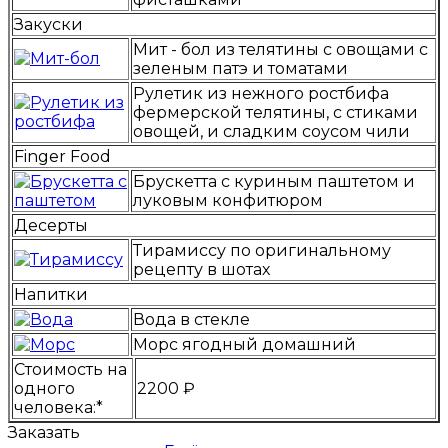
Закуски
Мит - бол из телятины с овощами с
зеленым патэ и томатами
Рулетик из нежного ростбифа
фермерской телятины, с стиками
овощей, и сладким соусом чили
Finger Food
Брускетта с куриным паштетом и
луковым конфитюром
Десерты
Тирамиссу по оригинальному
рецепту в шотах
Напитки
Вода в стекле
Морс ягодный домашний
Стоимость на
одного
2200 ₽
человека:*
Заказать