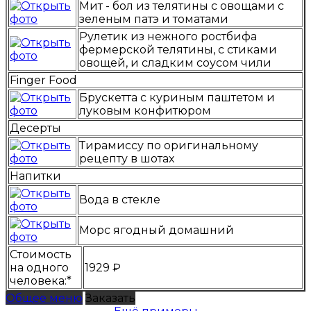
Мит - бол из телятины с овощами с
зеленым патэ и томатами
Рулетик из нежного ростбифа
фермерской телятины, с стиками
овощей, и сладким соусом чили
Finger Food
Брускетта с куриным паштетом и
луковым конфитюром
Десерты
Тирамиссу по оригинальному
рецепту в шотах
Напитки
Вода в стекле
Морс ягодный домашний
Стоимость
на одного
1929 ₽
человека:*
Общее меню
Заказать