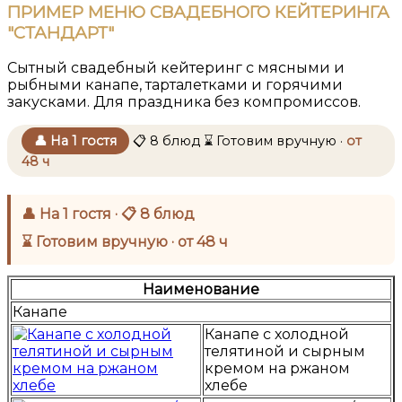
ПРИМЕР МЕНЮ СВАДЕБНОГО КЕЙТЕРИНГА
"СТАНДАРТ"
Сытный свадебный кейтеринг с мясными и
рыбными канапе, тарталетками и горячими
закусками. Для праздника без компромиссов.
👤 На 1 гостя
📋 8 блюд
⌛ Готовим вручную ·
от
48 ч
👤 На 1 гостя · 📋 8 блюд
⌛ Готовим вручную · от 48 ч
Наименование
Канапе
Канапе с холодной
телятиной и сырным
кремом на ржаном
хлебе