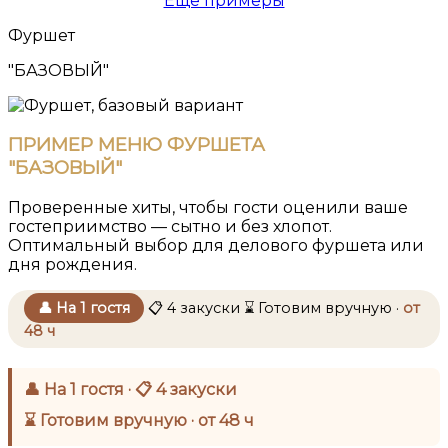
Ещё примеры
Фуршет
"БАЗОВЫЙ"
ПРИМЕР МЕНЮ ФУРШЕТА
"БАЗОВЫЙ"
Проверенные хиты, чтобы гости оценили ваше
гостеприимство — сытно и без хлопот.
Оптимальный выбор для делового фуршета или
дня рождения.
👤 На 1 гостя
📋 4 закуски
⌛ Готовим вручную ·
от
48 ч
👤 На 1 гостя · 📋 4 закуски
⌛ Готовим вручную · от 48 ч