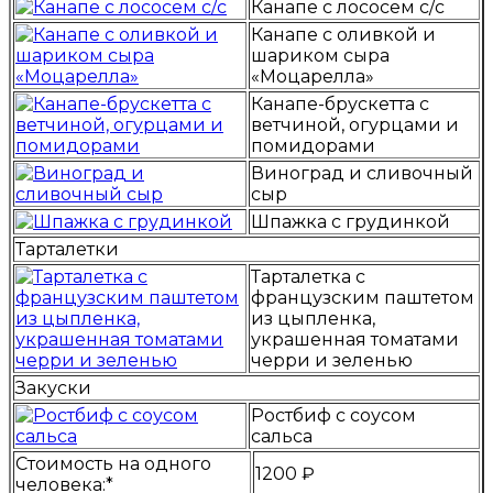
Канапе с лососем с/с
Канапе с оливкой и
шариком сыра
«Моцарелла»
Канапе-брускетта с
ветчиной, огурцами и
помидорами
Виноград и сливочный
сыр
Шпажка с грудинкой
Тарталетки
Тарталетка с
французским паштетом
из цыпленка,
украшенная томатами
черри и зеленью
Закуски
Ростбиф с соусом
сальса
Стоимость на одного
1200 ₽
человека:*