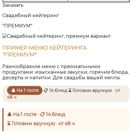
Заказать
Свадебный кейтеринг
"ПРЕМИУМ"
ПРИМЕР МЕНЮ КЕЙТЕРИНГА
"ПРЕМИУМ"
Разнообразное меню с премиальными
продуктами: изысканные закуски, горячие блюда,
десерты и напитки. Для свадьбы вашей мечты.
👤 На 1 гостя
📋 14 блюд
⌛ Готовим вручную ·
от
48 ч
👤 На 1 гостя · 📋 14 блюд
⌛ Готовим вручную · от 48 ч