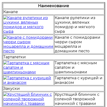
Наименование
Канапе
Канапе рулетики из
цукини, вяленых
помидор и мягкого
сыра
Канапе с помидорами
черри сыром
моцарелла и
домашним песто
Тарталетки
Тарталетка с мясным
салатом и
шампиньонами
Тарталетка с курицей и
ананасом
Закуски
Хрустящий блинчик с
соленой творожной
начинкой с травами