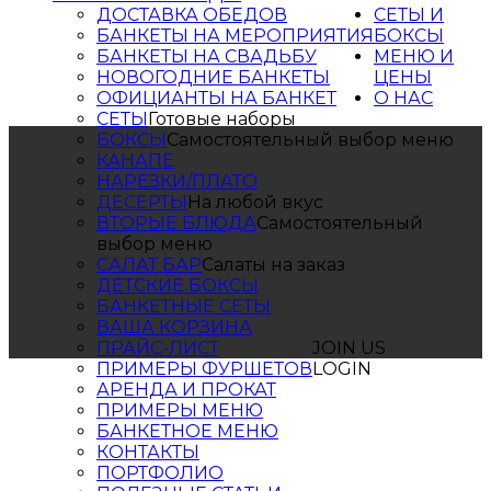
ДОСТАВКА ОБЕДОВ
СЕТЫ И
БАНКЕТЫ НА МЕРОПРИЯТИЯ
БОКСЫ
БАНКЕТЫ НА СВАДЬБУ
МЕНЮ И
НОВОГОДНИЕ БАНКЕТЫ
ЦЕНЫ
ОФИЦИАНТЫ НА БАНКЕТ
О НАС
СЕТЫ
Готовые наборы
БОКСЫ
Самостоятельный выбор меню
КАНАПЕ
НАРЕЗКИ/ПЛАТО
ДЕСЕРТЫ
На любой вкус
ВТОРЫЕ БЛЮДА
Самостоятельный
выбор меню
САЛАТ БАР
Салаты на заказ
ДЕТСКИЕ БОКСЫ
БАНКЕТНЫЕ СЕТЫ
ВАША КОРЗИНА
ПРАЙС-ЛИСТ
JOIN US
ПРИМЕРЫ ФУРШЕТОВ
LOGIN
АРЕНДА И ПРОКАТ
ПРИМЕРЫ МЕНЮ
БАНКЕТНОЕ МЕНЮ
КОНТАКТЫ
ПОРТФОЛИО