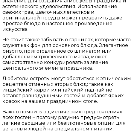
значение для создания атмосферы праздника и
эстетического удовольствия. Использование
свежих трав, цветочных лепестков и
оригинальной посуды может превратить даже
простое блюдо в настоящее произведение
искусства.
Не стоит также забывать о гарнирах, которые часто
служат как фон для основного блюда. Элегантное
ризотто, приготовленное со шпинатом или
добавлением трюфельного масла, может
самостоятельно конкурировать за звание
центрального элемента праздника.
Любители остроты могут обратиться к этническим
рецептам отменных вторых блюд: такие как
индийский карри или тайский пад-тай не
оставят равнодушными гостей и добавят ярких
красок на вашем праздничном столе.
Важно помнить о диетических предпочтениях
всех гостей – поэтому разумно предусмотреть
легкие овощные или безглютеновые опции для
веганов и людей на специальном питании.