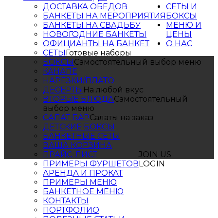
ДОСТАВКА ОБЕДОВ
СЕТЫ И
БАНКЕТЫ НА МЕРОПРИЯТИЯ
БОКСЫ
БАНКЕТЫ НА СВАДЬБУ
МЕНЮ И
НОВОГОДНИЕ БАНКЕТЫ
ЦЕНЫ
ОФИЦИАНТЫ НА БАНКЕТ
О НАС
СЕТЫ
Готовые наборы
БОКСЫ
Самостоятельный выбор меню
КАНАПЕ
НАРЕЗКИ/ПЛАТО
ДЕСЕРТЫ
На любой вкус
ВТОРЫЕ БЛЮДА
Самостоятельный
выбор меню
САЛАТ БАР
Салаты на заказ
ДЕТСКИЕ БОКСЫ
БАНКЕТНЫЕ СЕТЫ
ВАША КОРЗИНА
ПРАЙС-ЛИСТ
JOIN US
ПРИМЕРЫ ФУРШЕТОВ
LOGIN
АРЕНДА И ПРОКАТ
ПРИМЕРЫ МЕНЮ
БАНКЕТНОЕ МЕНЮ
КОНТАКТЫ
ПОРТФОЛИО