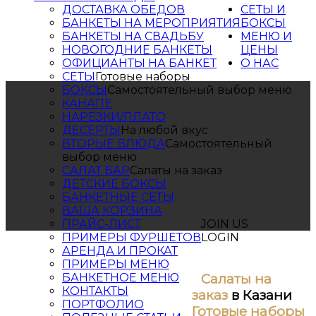
ДОСТАВКА ОБЕДОВ
СЕТЫ И
БАНКЕТЫ НА МЕРОПРИЯТИЯ
БОКСЫ
БАНКЕТЫ НА СВАДЬБУ
МЕНЮ И
НОВОГОДНИЕ БАНКЕТЫ
ЦЕНЫ
ОФИЦИАНТЫ НА БАНКЕТ
О НАС
СЕТЫ
Готовые наборы
БОКСЫ
Самостоятельный выбор меню
КАНАПЕ
НАРЕЗКИ/ПЛАТО
ДЕСЕРТЫ
На любой вкус
ВТОРЫЕ БЛЮДА
Самостоятельный
выбор меню
САЛАТ БАР
Салаты на заказ
ДЕТСКИЕ БОКСЫ
БАНКЕТНЫЕ СЕТЫ
ВАША КОРЗИНА
ПРАЙС-ЛИСТ
JOIN US
ПРИМЕРЫ ФУРШЕТОВ
LOGIN
АРЕНДА И ПРОКАТ
ПРИМЕРЫ МЕНЮ
Салаты на
БАНКЕТНОЕ МЕНЮ
КОНТАКТЫ
заказ
в Казани
ПОРТФОЛИО
Готовые наборы