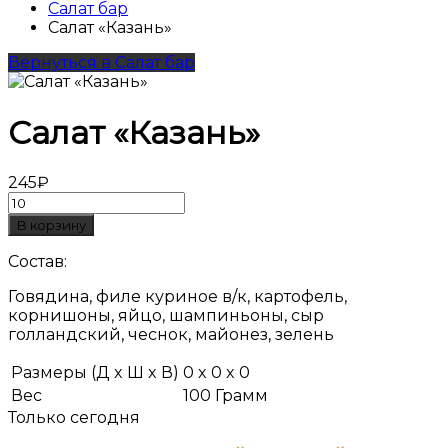
Салат бар
Салат «Казань»
Вернуться в Салат бар
Салат «Казань»
245₽
Состав:
Говядина, филе куриное в/к, картофель,
корнишоны, яйцо, шампиньоны, сыр
голландский, чеснок, майонез, зелень
Размеры (Д x Ш x В)
0 x 0 x 0
Вес
100 Грамм
Только сегодня