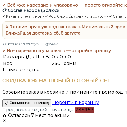
✔ Всё уже нарезано и упаковано — просто откройте 
📋 Состав набора (5 блюд)
✔ Канапе с телятиной • ✔ Ростбиф с брусничным соусом • ✔ Салат 
⌛ Готовим вручную под ваш заказ. Минимальный срок —
Ближайшая доставка:
сб, 8 августа
«Мясо таяло во рту!» — Руслан
✔ Всё нарезано и упаковано — откройте крышку
Размеры (Д x Ш x В)
0 x 0 x 0
Вес
250 Грамм
Только сегодня
СКИДКА
10%
НА ЛЮБОЙ ГОТОВЫЙ СЕТ
Соберите заказ в корзине и примените промокод
Перейти в корзину
📋 Скопировать промокод
Предложение действует ещё:
23:59:52
🔥 Осталось
7
мест по акции
✕