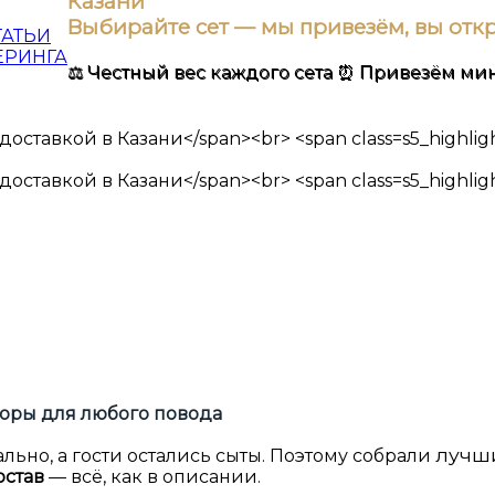
Казани
Выбирайте сет — мы привезём, вы отк
ТАТЬИ
ЕРИНГА
⚖️ Честный вес каждого сета
⏰ Привезём мин
оры для любого повода
лучш
льно, а гости остались сыты. Поэтому собрали
остав
— всё, как в описании.