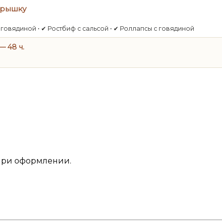
крышку
с говядиной • ✔ Ростбиф с сальсой • ✔ Роллапсы с говядиной
 48 ч.
 при оформлении.